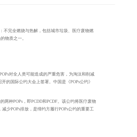
其来源：不完全燃烧与热解，包括城市垃圾、医疗废物燃
强的物质之一。
POPs对全人类可能造成的严重危害，为淘汰和削减
典召开的国际公约大会上签署。中国是《POPs公约》
两种POPs，即PCDD和PCDF。该公约将医疗废物
减少POPs排放，是缔约方履行POPs公约的重要工