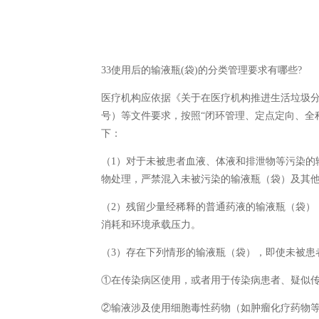
33使用后的输液瓶(袋)的分类管理要求有哪些?
医疗机构应依据《关于在医疗机构推进生活垃圾分类
号）等文件要求，按照“闭环管理、定点定向、全
下：
（1）对于未被患者血液、体液和排泄物等污染的
物处理，严禁混入未被污染的输液瓶（袋）及其
（2）残留少量经稀释的普通药液的输液瓶（袋）
消耗和环境承载压力。
（3）存在下列情形的输液瓶（袋），即使未被患
①在传染病区使用，或者用于传染病患者、疑似
②输液涉及使用细胞毒性药物（如肿瘤化疗药物