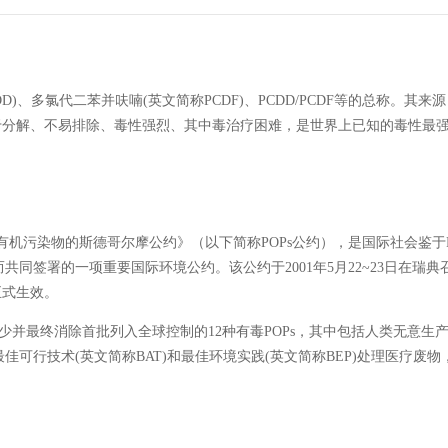
DD)、多氯代二苯并呋喃(英文简称PCDF)、PCDD/PCDF等的总称。
于分解、不易排除、毒性强烈、其中毒治疗困难，是世界上已知的毒性最
机污染物的斯德哥尔摩公约》（以下简称POPs公约），是国际社会鉴于
共同签署的一项重要国际环境公约。该公约于2001年5月22~23日在瑞
正式生效。
少并最终消除首批列入全球控制的12种有毒POPs，其中包括人类无意生产的
佳可行技术(英文简称BAT)和最佳环境实践(英文简称BEP)处理医疗废物，