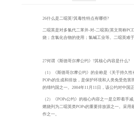
26什么是二噁英?其毒性特点有哪些?
二噁英是对多氯代二苯并-对-二噁英(英文简称PC
烧；含氯化合物的使用；氯碱工业等。二噁英难
27何谓《斯德哥尔摩公约》?其核心内容是什么?
（1）《斯德哥尔摩公约》的全称是《关于持久性有
POPs的生成和排放，是保护环境和人类免受危害而
的缔约国之一。2004年11月11日，该公约对中国
（2）《POPs公约》的核心内容之一是立即着手减
燃烧列为二噁英类POPs的重要排放源之一。采用最
作之一。