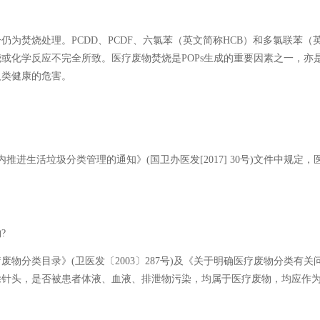
为焚烧处理。PCDD、PCDF、六氯苯（英文简称HCB）和多氯联苯（
或化学反应不完全所致。医疗废物焚烧是POPs生成的重要因素之一，亦
人类健康的危害。
进生活垃圾分类管理的通知》(国卫办医发[2017] 30号)文件中规定
?
分类目录》(卫医发〔2003〕287号)及《关于明确医疗废物分类有关问
除针头，是否被患者体液、血液、排泄物污染，均属于医疗废物，均应作