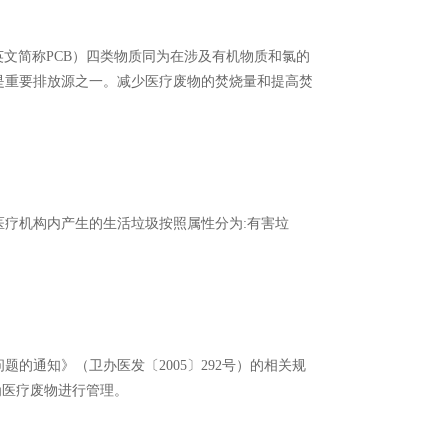
英文简称PCB）四类物质同为在涉及有机物质和氯的
是重要排放源之一。减少医疗废物的焚烧量和提高焚
，医疗机构内产生的生活垃圾按照属性分为:有害垃
题的通知》（卫办医发〔2005〕292号）的相关规
为医疗废物进行管理。