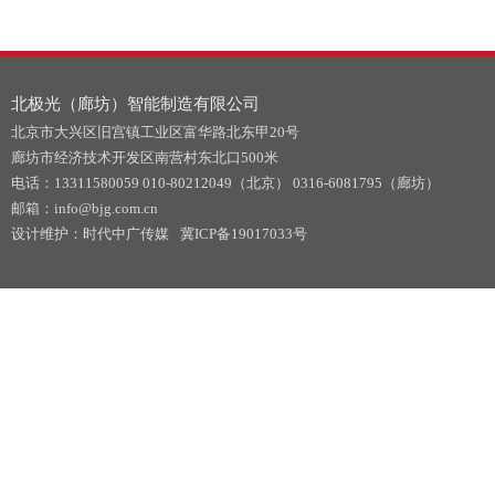
北极光（廊坊）智能制造有限公司
北京市大兴区旧宫镇工业区富华路北东甲20号
廊坊市经济技术开发区南营村东北口500米
电话：13311580059 010-80212049（北京） 0316-6081795（廊坊）
邮箱：info@bjg.com.cn
设计维护：时代中广传媒
冀ICP备19017033号